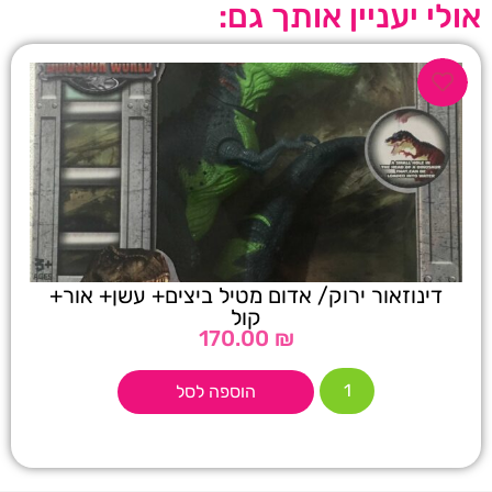
אולי יעניין אותך גם:
דינוזאור ירוק/ אדום מטיל ביצים+ עשן+ אור+
קול
170.00
₪
הוספה לסל