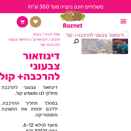
משלוחים חינם בקניה מעל 350 ש"ח!
החשבון שלי
צור קשר
קצת עלינו
דף הבית
עמוד הבית
/
בובות
ודובים
/
דינוזאורים
/ דינוזאור צבעוני
להרכבה+ קול
דינוזאור
צבעוני
להרכבה+ קול
דינוזאור צבעוני להרכבה
מחלקי לגו ומשמיע קול.
במהלך תהליך ההרכבה,
ילדכם יפתחו את החשיבה
והמוטוריקה.
מיועד לגילאי 6-12.
גודל: 21*30 ס"מ.