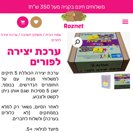
משלוחים חינם בקניה מעל 350 ש"ח!
החשבון שלי
צור קשר
קצת עלינו
דף הבית
עמוד הבית
/
משחקי חשיבה
/ ערכת יצירה
לפורים
ערכת יצירה
לפורים
ערכת יצירה הכוללת 5 תיקים
למשלוחי מנות עם על
החומרים הנדרשים. בנוסף,
ישנן 5 מסיכות שגם אותן ניתן
לקשט ולצבוע.
לאחר הסיום, נשאר רק למלא
בממתקים (לא כלולים
בערכה) ולשלוח לחברים.
מיועד לגילאי: +5.